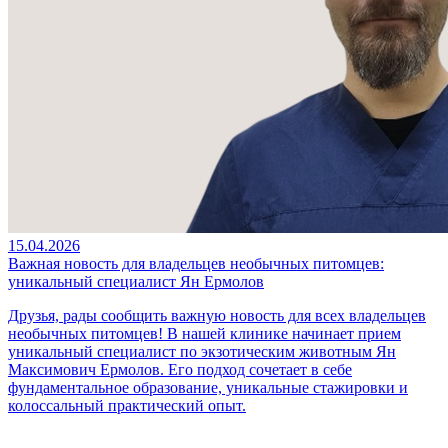
15.04.2026
Важная новость для владельцев необычных питомцев:
уникальный специалист Ян Ермолов
Друзья, рады сообщить важную новость для всех владельцев
необычных питомцев! В нашей клинике начинает прием
уникальный специалист по экзотическим животным Ян
Максимович Ермолов. Его подход сочетает в себе
фундаментальное образование, уникальные стажировки и
колоссальный практический опыт.