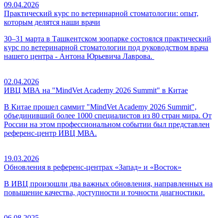
09.04.2026
Практический курс по ветеринарной стоматологии: опыт,
которым делятся наши врачи
30–31 марта в Ташкентском зоопарке состоялся практический
курс по ветеринарной стоматологии под руководством врача
нашего центра - Антона Юрьевича Лаврова.
02.04.2026
ИВЦ МВА на "MindVet Academy 2026 Summit" в Китае
В Китае прошел саммит "MindVet Academy 2026 Summit",
объединивший более 1000 специалистов из 80 стран мира. От
России на этом профессиональном событии был представлен
референс-центр ИВЦ МВА.
19.03.2026
Обновления в референс-центрах «Запад» и «Восток»
В ИВЦ произошли два важных обновления, направленных на
повышение качества, доступности и точности диагностики.
06.08.2025