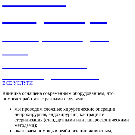
консультация
Наши врачи всегда на
связи
и готовы помочь!
Наш Telegram-канал
ВСЕ УСЛУГИ
Клиника оснащена современным оборудованием, что
помогает работать с разными случаями:
мы проводим сложные хирургические операции:
нейрохирургия, эндохирургия, кастрация и
стерилизация (стандартными или лапароскопическими
методами);
оказываем помощь в реабилитации животным,