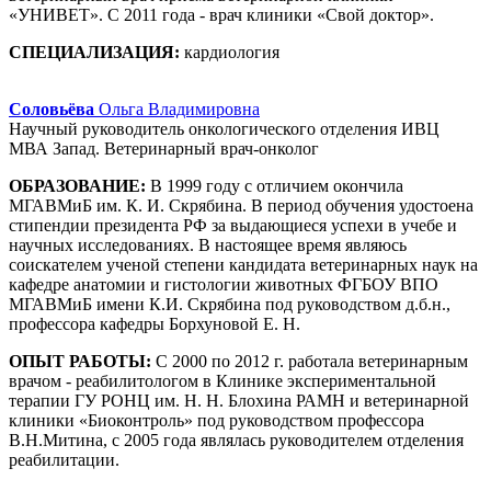
«УНИВЕТ». С 2011 года - врач клиники «Свой доктор».
СПЕЦИАЛИЗАЦИЯ:
кардиология
Соловьёва
Ольга Владимировна
Научный руководитель онкологического отделения ИВЦ
МВА Запад. Ветеринарный врач-онколог
ОБРАЗОВАНИЕ:
В 1999 году с отличием окончила
МГАВМиБ им. К. И. Скрябина. В период обучения удостоена
стипендии президента РФ за выдающиеся успехи в учебе и
научных исследованиях. В настоящее время являюсь
соискателем ученой степени кандидата ветеринарных наук на
кафедре анатомии и гистологии животных ФГБОУ ВПО
МГАВМиБ имени К.И. Скрябина под руководством д.б.н.,
профессора кафедры Борхуновой Е. Н.
ОПЫТ РАБОТЫ:
С 2000 по 2012 г. работала ветеринарным
врачом - реабилитологом в Клинике экспериментальной
терапии ГУ РОНЦ им. Н. Н. Блохина РАМН и ветеринарной
клиники «Биоконтроль» под руководством профессора
В.Н.Митина, с 2005 года являлась руководителем отделения
реабилитации.