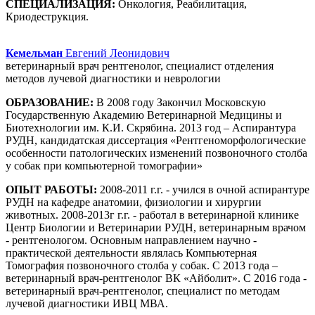
СПЕЦИАЛИЗАЦИЯ:
Онкология, Реабилитация,
Криодеструкция.
Кемельман
Евгений Леонидович
ветеринарный врач рентгенолог, специалист отделения
методов лучевой диагностики и неврологии
ОБРАЗОВАНИЕ:
В 2008 году Закончил Московскую
Государственную Академию Ветеринарной Медицины и
Биотехнологии им. К.И. Скрябина. 2013 год – Аспирантура
РУДН, кандидатская диссертация «Рентгеноморфологические
особенности патологических изменений позвоночного столба
у собак при компьютерной томографии»
ОПЫТ РАБОТЫ:
2008-2011 г.г. - учился в очной аспирантуре
РУДН на кафедре анатомии, физиологии и хирургии
животных. 2008-2013г г.г. - работал в ветеринарной клинике
Центр Биологии и Ветеринарии РУДН, ветеринарным врачом
- рентгенологом. Основным направлением научно -
практической деятельности являлась Компьютерная
Томография позвоночного столба у собак. С 2013 года –
ветеринарный врач-рентгенолог ВК «Айболит». С 2016 года -
ветеринарный врач-рентгенолог, специалист по методам
лучевой диагностики ИВЦ МВА.