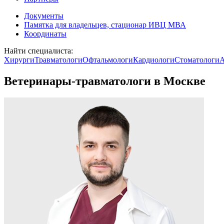
Документы
Памятка для владельцев, стационар ИВЦ МВА
Координаты
Найти специалиста:
Хирурги
Травматологи
Офтальмологи
Кардиологи
Стоматологи
А
Ветеринары-травматологи в Москве