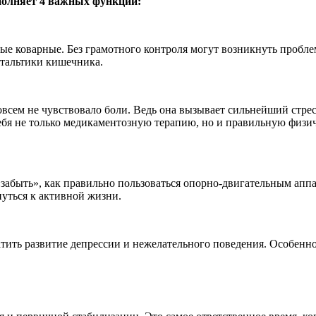
полняет 4 важных функции:
ые коварные. Без грамотного контроля могут возникнуть пробле
тальтики кишечника.
овсем не чувствовало боли. Ведь она вызывает сильнейший стре
 себя не только медикаментозную терапию, но и правильную физ
у «забыть», как правильно пользоваться опорно-двигательным ап
нуться к активной жизни.
ть развитие депрессии и нежелательного поведения. Особенно, 