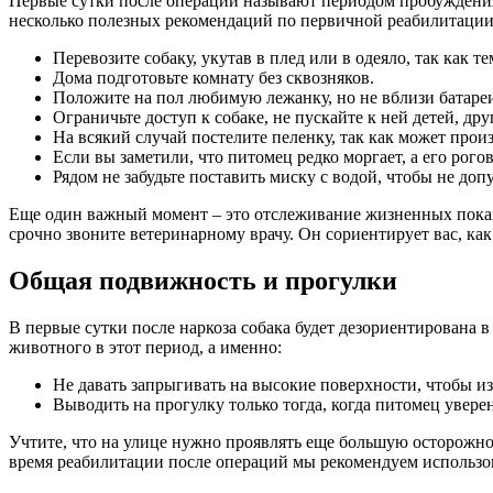
Первые сутки после операции называют периодом пробуждения
несколько полезных рекомендаций по первичной реабилитации
Перевозите собаку, укутав в плед или в одеяло, так как т
Дома подготовьте комнату без сквозняков.
Положите на пол любимую лежанку, но не вблизи батаре
Ограничьте доступ к собаке, не пускайте к ней детей, др
На всякий случай постелите пеленку, так как может про
Если вы заметили, что питомец редко моргает, а его рого
Рядом не забудьте поставить миску с водой, чтобы не доп
Еще один важный момент – это отслеживание жизненных показа
срочно звоните ветеринарному врачу. Он сориентирует вас, как
Общая подвижность и прогулки
В первые сутки после наркоза собака будет дезориентирована
животного в этот период, а именно:
Не давать запрыгивать на высокие поверхности, чтобы из
Выводить на прогулку только тогда, когда питомец увере
Учтите, что на улице нужно проявлять еще большую осторожнос
время реабилитации после операций мы рекомендуем использов