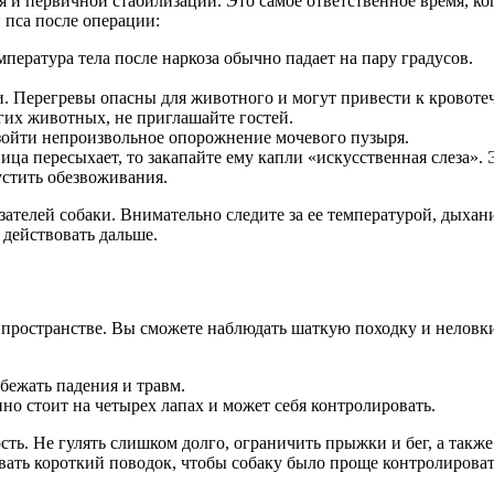
 и первичной стабилизации. Это самое ответственное время, к
 пса после операции:
емпература тела после наркоза обычно падает на пару градусов.
и. Перегревы опасны для животного и могут привести к кровоте
угих животных, не приглашайте гостей.
изойти непроизвольное опорожнение мочевого пузыря.
вица пересыхает, то закапайте ему капли «искусственная слеза». 
устить обезвоживания.
телей собаки. Внимательно следите за ее температурой, дыхани
 действовать дальше.
 в пространстве. Вы сможете наблюдать шаткую походку и нело
бежать падения и травм.
нно стоит на четырех лапах и может себя контролировать.
ть. Не гулять слишком долго, ограничить прыжки и бег, а такж
ать короткий поводок, чтобы собаку было проще контролироват