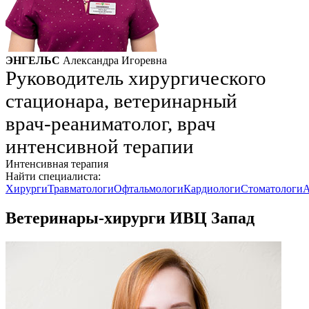
ЭНГЕЛЬС
Александра Игоревна
Руководитель хирургического
стационара, ветеринарный
врач-реаниматолог, врач
интенсивной терапии
Интенсивная терапия
Найти специалиста:
Хирурги
Травматологи
Офтальмологи
Кардиологи
Стоматологи
А
Ветеринары-хирурги ИВЦ Запад