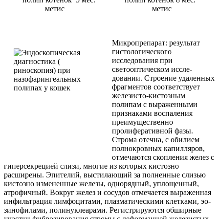
метис
метис
Микропрепарат: результат
гистологического
исследования при
светооптическом иссле­
довании. Строение удаленных
фрагментов соответ­ствует
железисто-кистозным
полипам с выражен­ными
признаками воспаления
преимущественно
пролиферативной фазы.
Строма отечна, с обилием
полнокровных капилляров,
отмечаются скопления желез с
гиперсекрецией слизи, многие из которых кистозно
расширены. Эпителий, выстилающий за­ полненные слизью
кистозно измененные железы, однорядный, уплощенный,
атрофичный. Вокруг желез и сосудов отмечается выраженная
инфильтра­ция лимфоцитами, плазматическими клетками, эо­
зинофилами, полинуклеарами. Регистрируются об­ширные
участки фиброзирования стромы с дефор­мацией железистых