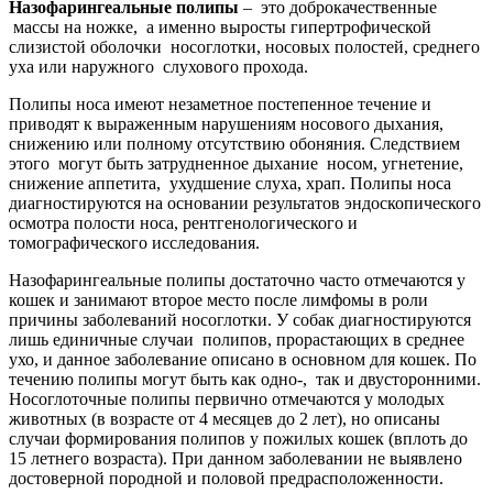
Назофарингеальные полипы
– это доброкачественные
массы на ножке, а именно выросты гипертрофической
слизистой оболочки носоглотки, носовых полостей, среднего
уха или наружного слухового прохода.
Полипы носа имеют незаметное постепенное течение и
приводят к выраженным нарушениям носового дыхания,
снижению или полному отсутствию обоняния. Следствием
этого могут быть затрудненное дыхание носом, угнетение,
снижение аппетита, ухудшение слуха, храп. Полипы носа
диагностируются на основании результатов эндоскопического
осмотра полости носа, рентгенологического и
томографического исследования.
Назофарингеальные полипы достаточно часто отмечаются у
кошек и занимают второе место после лимфомы в роли
причины заболеваний носоглотки. У собак диагностируются
лишь единичные случаи полипов, прорастающих в среднее
ухо, и данное заболевание описано в основном для кошек. По
течению полипы могут быть как одно-, так и двусторонними.
Носоглоточные полипы первично отмечаются у молодых
животных (в возрасте от 4 месяцев до 2 лет), но описаны
случаи формирования полипов у пожилых кошек (вплоть до
15 летнего возраста). При данном заболевании не выявлено
достоверной породной и половой предрасположенности.