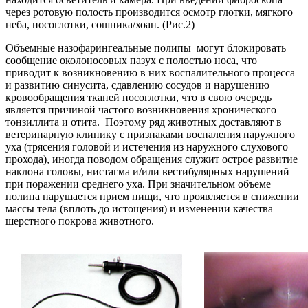
через ротовую полость производится осмотр глотки, мягкого
неба, носоглотки, сошника/хоан. (Рис.2)
Объемные назофарингеальные полипы могут блокировать
сообщение околоносовых пазух с полостью носа, что
приводит к возникновению в них воспалительного процесса
и развитию синусита, сдавлению сосудов и нарушению
кровообращения тканей носоглотки, что в свою очередь
является причиной частого возникновения хронического
тонзиллита и отита. Поэтому ряд животных доставляют в
ветеринарную клинику с признаками воспаления наружного
уха (трясения головой и истечения из наружного слухового
прохода), иногда поводом обращения служит острое развитие
наклона головы, нистагма и/или вестибулярных нарушений
при поражении среднего уха. При значительном объеме
полипа нарушается прием пищи, что проявляется в снижении
массы тела (вплоть до истощения) и изменении качества
шерстного покрова животного.