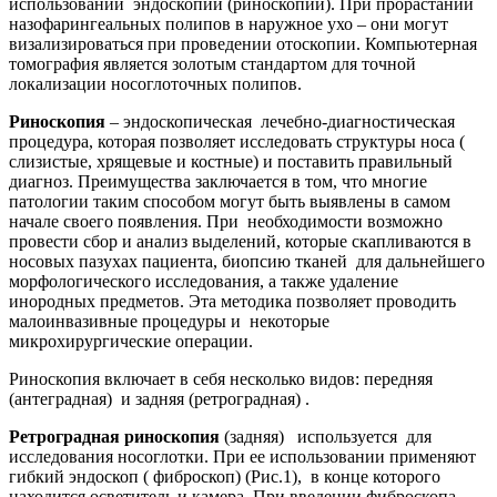
использовании эндоскопии (риноскопии). При прорастании
назофарингеальных полипов в наружное ухо – они могут
визализироваться при проведении отоскопии. Компьютерная
томография является золотым стандартом для точной
локализации носоглоточных полипов.
Риноскопия
– эндоскопическая лечебно-диагностическая
процедура, которая позволяет исследовать структуры носа (
слизистые, хрящевые и костные) и поставить правильный
диагноз. Преимущества заключается в том, что многие
патологии таким способом могут быть выявлены в самом
начале своего появления. При необходимости возможно
провести сбор и анализ выделений, которые скапливаются в
носовых пазухах пациента, биопсию тканей для дальнейшего
морфологического исследования, а также удаление
инородных предметов. Эта методика позволяет проводить
малоинвазивные процедуры и некоторые
микрохирургические операции.
Риноскопия включает в себя несколько видов: передняя
(антеградная) и задняя (ретроградная) .
Ретроградная риноскопия
(задняя) используется для
исследования носоглотки. При ее использовании применяют
гибкий эндоскоп ( фиброскоп) (Рис.1), в конце которого
находится осветитель и камера. При введении фиброскопа