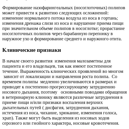
Формирование назофарингеальных (носоглоточных) полипов
может привести к развитию следующих осложнений:
изменение нормального потока воздуха из носа в гортань;
изменения дренажа слизи из носа и нарушение приема пищи
при значительном объеме полипов в носоглотке; прорастание
носоглоточных полипов через барабанную перепонку в
наружное ухо и формирование среднего и наружного отита.
Клинические признаки
В начале своего развития изменения малозаметны для
пациента и его владельцев, так как имеют постепенное
течение. Выраженность клинических проявлений во многом
зависит от локализации и направления роста полипа. Со
временем полипы медленно увеличиваются в размерах и
приводят к постепенно прогрессирующему затруднению
носового дыхания, поэтому основными поводами обращения
в ветеринарную клинику являются различные затруднения в
приеме пищи и/или признаки воспаления верхних
дыхательных путей ( дисфагия, затруднения дыхания,
истечения из носа, чихание, хрюкание, изменения голоса,
храп). Также могут быть выделения из носовых ходов
серозного или гнойного характера, носовые кровотечения.