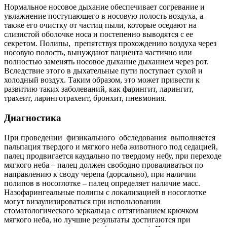
Нормальное носовое дыхание обеспечивает согревание и
увлажнение поступающего в носовую полость воздуха, а
также его очистку от частиц пыли, которые оседают на
слизистой оболочке носа и постепенно выводятся с ее
секретом. Полипы, препятствуя прохождению воздуха через
носовую полость, вынуждают пациента частично или
полностью заменять носовое дыхание дыханием через рот.
Вследствие этого в дыхательные пути поступает сухой и
холодный воздух. Таким образом, это может привести к
развитию таких заболеваний, как фарингит, ларингит,
трахеит, ларинготрахеит, бронхит, пневмония.
Диагностика
При проведении физикального обследования выполняется
пальпация твердого и мягкого неба животного под седацией,
палец продвигается каудально по твердому небу, при переходе
мягкого неба – палец должен свободно проваливаться по
направлению к своду черепа (дорсально), при наличии
полипов в носоглотке – палец определяет наличие масс.
Назофарингеальные полипы с локализацией в носоглотке
могут визаулизироваться при использовании
стоматологического зеркальца с оттягиванием крючком
мягкого неба, но лучшие результаты достигаются при