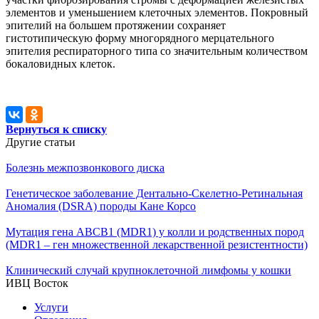
элементов и уменьшением кле­точных элементов. Покровный
эпителий на боль­шем протяжении сохраняет
гистотипическую фор­му многорядного мерцательного
эпителия респира­торного типа со значительным количеством
бокало­видных клеток.
Вернуться к списку
Другие статьи
Болезнь межпозвонкового диска
Генетическое заболевание Дентально-Скелетно-Ретинальная
Аномалия (DSRA) породы Кане Корсо
Мутация гена АВСВ1 (MDR1) у колли и родственных пород
(MDR1 – ген множественной лекарственной резистентности)
Клинический случай крупноклеточной лимфомы у кошки
ИВЦ Восток
Услуги