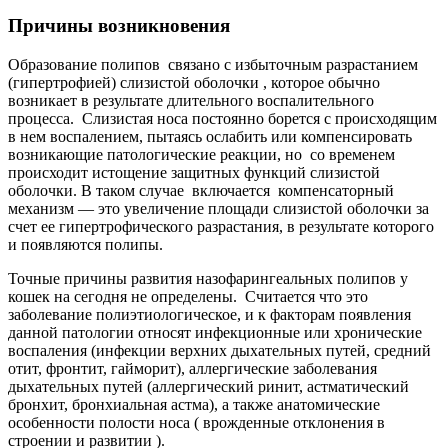
Причины возникновения
Образование полипов связано с избыточным разрастанием
(гипертрофией) слизистой оболочки , которое обычно
возникает в результате длительного воспалительного
процесса. Слизистая носа постоянно борется с происходящим
в нем воспалением, пытаясь ослабить или компенсировать
возникающие патологические реакции, но со временем
происходит истощение защитных функций слизистой
оболочки. В таком случае включается компенсаторный
механизм — это увеличение площади слизистой оболочки за
счет ее гипертрофического разрастания, в результате которого
и появляются полипы.
Точные причины развития назофарингеальных полипов у
кошек на сегодня не определены. Считается что это
заболевание полиэтиологическое, и к факторам появления
данной патологии относят инфекционные или хронические
воспаления (инфекции верхних дыхательных путей, средний
отит, фронтит, гайморит), аллергические заболевания
дыхательных путей (аллергический ринит, астматический
бронхит, бронхиальная астма), а также анатомические
особенности полости носа ( врожденные отклонения в
строении и развитии ).