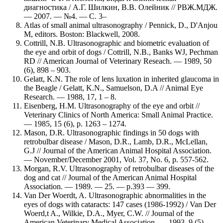
диагностика / А.Г. Шилкин, В.В. Олейник // РВЖ.МДЖ.
― 2007. ― №4. ― С. 3–
Atlas of small animal ultrasonography / Pennick, D., D'Anjou
M, editors. Boston: Blackwell, 2008.
Cottrill, N.B. Ultrasonographic and biometric evaluation of
the eye and orbit of dogs / Cottrill, N.B., Banks WJ, Pechman
RD // American Journal of Veterinary Reseach. ― 1989, 50
(6), 898 – 903.
Gelatt, K.N. The role of lens luxation in inherited glaucoma in
the Beagle / Gelatt, K.N., Samuelson, D.A // Animal Eye
Research. ― 1988, 17, 1 – 8.
Eisenberg, H.M. Ultrasonography of the eye and orbit //
Veterinary Clinics of North America: Small Animal Practice.
― 1985, 15 (6), p. 1263 – 1274.
Mason, D.R. Ultrasonographic findings in 50 dogs with
retrobulbar disease / Mason, D.R., Lamb, D.R., McLellan,
G.J // Journal of the American Animal Hospital Association.
― November/December 2001, Vol. 37, No. 6, p. 557-562.
Morgan, R.V. Ultrasonography of retrobulbar diseases of the
dog and cat // Journal of the American Animal Hospital
Association. ― 1989. ― 25. ― р.393 ― 399.
Van Der Woerdt, A. Ultrasonographic abnormalities in the
eyes of dogs with cataracts: 147 cases (1986-1992) / Van Der
Woerd,t A., Wilkie, D.A., Myer, C.W. // Journal of the
American Veterinary Medical Association. ― 1993. 9 (5),