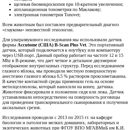
щелевая биомикроскопия при 10-кратном увеличении;
аппланационная тонометрия по Маклакову;
электронная тонометрия Tonovet;
Всем животным был поставлен предварительный диагноз
«глаукома» неизвестной этиологии.
Для ультразвукового исследования мы использовали датчик
фирмы
Accutome (США) B-Scan Plus Vet
. Это портативный
датчик, который подключается к ноутбуку или компьютеру
через USB-порт. Данный прибор работает на частоте 12 и 15
Mhz в B-режиме, что дает четкое и детальное двухмерное
отображение внутриглазных структур. Перед исследованием
глазного яблока, мы проводили местную поверхностную
анестезию глазного яблока 0,5 % раствором проксиметакаина.
В качестве контактной среды применяли гель на основе
метилцеллюлозы, который наносили на конец датчика.
Животное фиксировали в положении сидя или лежа. Датчик
устанавливали непосредственно на поверхность роговицы
для проведения транскорнеального сканирования и получения
аксиальных срезов.
Исследования проводили с 2013 по 2015 гг. на кафедре
биологии и патологии мелких домашних, лабораторных и
экзотических животных при ФГОУ ВПО МГАВМиБ им К.И.