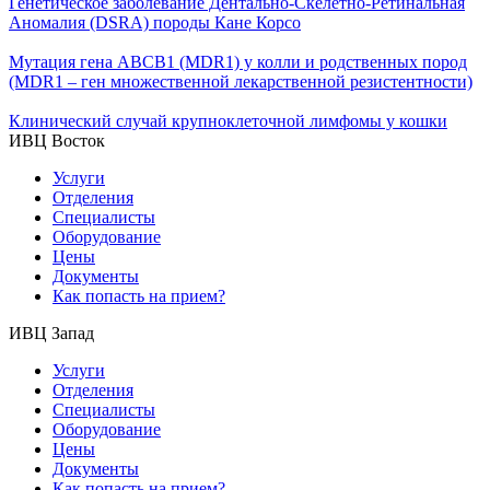
Генетическое заболевание Дентально-Скелетно-Ретинальная
Аномалия (DSRA) породы Кане Корсо
Мутация гена АВСВ1 (MDR1) у колли и родственных пород
(MDR1 – ген множественной лекарственной резистентности)
Клинический случай крупноклеточной лимфомы у кошки
ИВЦ Восток
Услуги
Отделения
Специалисты
Оборудование
Цены
Документы
Как попасть на прием?
ИВЦ Запад
Услуги
Отделения
Специалисты
Оборудование
Цены
Документы
Как попасть на прием?