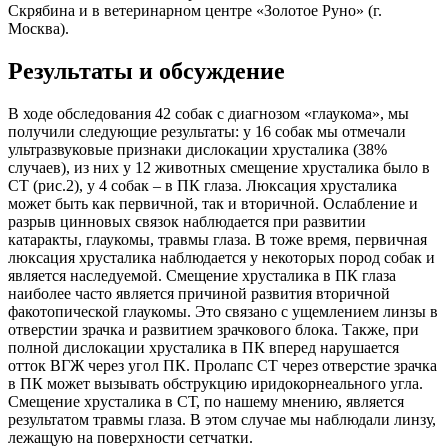
Скрябина и в ветеринарном центре «Золотое Руно» (г.
Москва).
Результаты и обсуждение
В ходе обследования 42 собак с диагнозом «глаукома», мы
получили следующие результаты: у 16 собак мы отмечали
ультразвуковые признаки дислокации хрусталика (38%
случаев), из них у 12 животных смещение хрусталика было в
СТ (рис.2), у 4 собак – в ПК глаза. Люксация хрусталика
может быть как первичной, так и вторичной. Ослабление и
разрыв цинновых связок наблюдается при развитии
катаракты, глаукомы, травмы глаза. В тоже время, первичная
люксация хрусталика наблюдается у некоторых пород собак и
является наследуемой. Смещение хрусталика в ПК глаза
наиболее часто является причиной развития вторичной
факотопической глаукомы. Это связано с ущемлением линзы в
отверстии зрачка и развитием зрачкового блока. Также, при
полной дислокации хрусталика в ПК вперед нарушается
отток ВГЖ через угол ПК. Пролапс СТ через отверстие зрачка
в ПК может вызывать обструкцию иридокорнеального угла.
Смещение хрусталика в СТ, по нашему мнению, является
результатом травмы глаза. В этом случае мы наблюдали линзу,
лежащую на поверхности сетчатки.