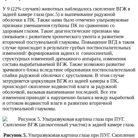
У 9 (22% случаев) животных наблюдалось скопление ВГЖ в
задней камере глаза (рис.5) и выпячивание радужной
оболочки в ПК. Также нами было отмечено ультразвуковые
признаки уменьшения глубины ПК по сравнению со
здоровым глазом. Такие диагностические признаки мы
связываем с развитием хронического увеита и развитием
вторичной постувеальной глаукомы. Повышение ВГД в таком
случае происходит в результате грубых поствоспалительных
изменений: формирования задних и гониосинехий,
структурных изменений дренажного аппарата, изменения
состава вырабатываемой ВГЖ. Также возможно развитие
зрачкового блока вследствие образования поствоспалительной
спайки радужной оболочки с хрусталиком. В этом случае
затрудняется циркуляция ВГЖ из задней камеры в ПК,
происходит скопление водянистой влаги за радужной
оболочкой, вызывая выпячивание последней. Все эти
изменения приводят к нарушению баланса между выработкой
и оттоком водянистой влаги и развитию вторичной
постувеальной глаукомы.
Рисунок 5.
Ультразвуковая картина глаза при ПУГ. Скопление