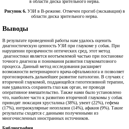
Рисунок 6.
УЗИ в B-режиме. Отмечен прогиб (экскавация) в
области диска зрительного нерва.
Выводы
В результате проведенной работы нам удалось оценить
диагностическую ценность УЗИ при глаукоме у собак. При
нарушении прозрачности оптических сред, этот метод
диагностики является неотъемлемой частью при постановке
точного диагноза и понимания развития глаукоматозного
процесса. Данный метод исследования расширяет
возможности ветеринарного врача-офтальмолога и позволяет
прогнозировать дальнейшее развитие патологии. В случаях с
вторичной глаукомой, поддающейся гипотензивной терапии,
нам удавалось сохранить глаз как орган, не проводя
оперативное вмешательство. Также нами было установлено
что, наиболее часто к развитию вторичной глаукомы у собак
приводят люксация хрусталика (38%), увеит (22%), гефема
(17%), интраокулярные неоплазии (14%), афакия (9%). Такие
результаты сходятся с данными полученными из
многочисленных иностранных источников.
Библиография