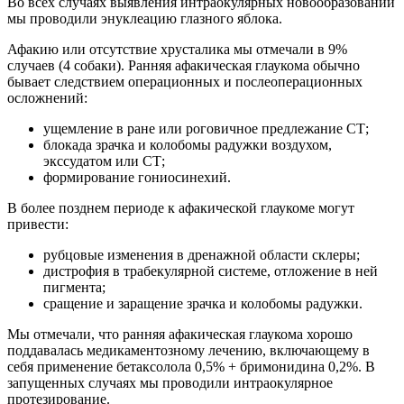
Во всех случаях выявления интраокулярных новообразований
мы проводили энуклеацию глазного яблока.
Афакию или отсутствие хрусталика мы отмечали в 9%
случаев (4 собаки). Ранняя афакическая глаукома обычно
бывает следствием операционных и послеоперационных
осложнений:
ущемление в ране или роговичное предлежание СТ;
блокада зрачка и колобомы радужки воздухом,
экссудатом или СТ;
формирование гониосинехий.
В более позднем периоде к афакической глаукоме могут
привести:
рубцовые изменения в дренажной области склеры;
дистрофия в трабекулярной системе, отложение в ней
пигмента;
сращение и заращение зрачка и колобомы радужки.
Мы отмечали, что ранняя афакическая глаукома хорошо
поддавалась медикаментозному лечению, включающему в
себя применение бетаксолола 0,5% + бримонидина 0,2%. В
запущенных случаях мы проводили интраокулярное
протезирование.