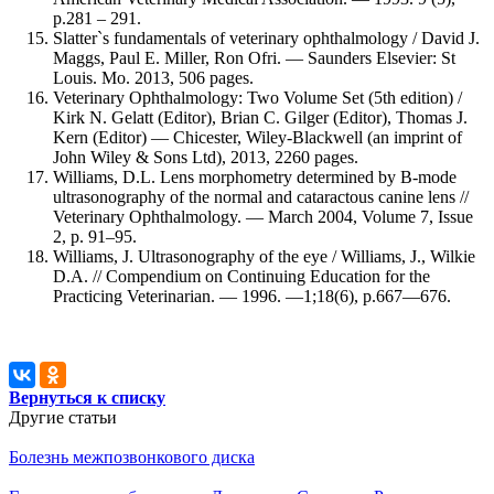
р.281 – 291.
Slatter`s fundamentals of veterinary ophthalmology / David J.
Maggs, Paul E. Miller, Ron Ofri. ― Saunders Elsevier: St
Louis. Mo. 2013, 506 pages.
Veterinary Ophthalmology: Two Volume Set (5th edition) /
Kirk N. Gelatt (Editor), Brian C. Gilger (Editor), Thomas J.
Kern (Editor) ― Chicester, Wiley-Blackwell (an imprint of
John Wiley & Sons Ltd), 2013, 2260 pages.
Williams, D.L. Lens morphometry determined by B-mode
ultrasonography of the normal and cataractous canine lens //
Veterinary Ophthalmology. ― March 2004, Volume 7, Issue
2, p. 91–95.
Williams, J. Ultrasonography of the eye / Williams, J., Wilkie
D.A. // Compendium on Continuing Education for the
Practicing Veterinarian. ― 1996. ―1;18(6), р.667―676.
Вернуться к списку
Другие статьи
Болезнь межпозвонкового диска