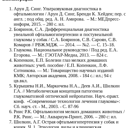
Арун Д. Синг. Ультразвуковая диагностика в
офтальмологии / Арун Д. Синг, Бренди К. Хейден; пер. с
англ. ; под общ. ред. А. Н. Амирова. – М.: МЕДпресс-
информ, 2015. – 280 с. ил.
Бояринов, С.А. Дифференциальная диагностика
увеальной офтальмогипертензии и постувеальной
глаукомы у собак / С.А. Бояринов, С.В. Сароян, С.В.
Комаров // РВЖ.МДЖ. ― 2014. ― №2. ― С. 15–18.
Глаукома. Национальное руководство / Под ред. Е.А.
Егорова. ― М.: ГЭОТАР-Медиа, 2013. ― 824 с.
Копенкин, Е.П. Болезни глаз мелких домашних
животных: учеб. пособие / Е.П. Копенкин, Л.Ф.
Сотникова. ― М.: Товарищество научных изданий
КМК; Авторская академия, 2008. - 184 с.: ил.; 94 с
цв.вкл.
Курышева Н.И., Маркичева Н.А., Деев А.И., Шилкин
Г.А. // Метаболическая концепция патогенеза
глаукоматозной оптической нейропатии. Науч.-практ.
конф. «Современные технологии лечения глаукомы»:
Сб. науч. ст. - М., 2003. - С. 87-96
Риис Р.К. Офтальмология мелких домашних животных /
Р.К. Риис. ― М.: Аквариум-Принт, 2006. – 280 с: ил.
Шилкин, А.Г. Острая офтальмогипертензия у собак и
кошек. Ч. 1. Этиология, виды и клиническая