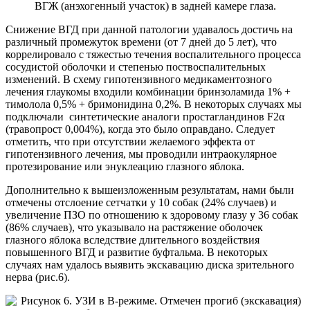
ВГЖ (анэхогенный участок) в задней камере глаза.
Снижение ВГД при данной патологии удавалось достичь на
различный промежуток времени (от 7 дней до 5 лет), что
коррелировало с тяжестью течения воспалительного процесса
сосудистой оболочки и степенью поствоспалительных
изменений. В схему гипотензивного медикаментозного
лечения глаукомы входили комбинации бринзоламида 1% +
тимолола 0,5% + бримонидина 0,2%. В некоторых случаях мы
подключали синтетические аналоги простагландинов F2α
(травопрост 0,004%), когда это было оправдано. Следует
отметить, что при отсутствии желаемого эффекта от
гипотензивного лечения, мы проводили интраокулярное
протезирование или энуклеацию глазного яблока.
Дополнительно к вышеизложенным результатам, нами были
отмечены отслоение сетчатки у 10 собак (24% случаев) и
увеличение ПЗО по отношению к здоровому глазу у 36 собак
(86% случаев), что указывало на растяжение оболочек
глазного яблока вследствие длительного воздействия
повышенного ВГД и развитие буфтальма. В некоторых
случаях нам удалось выявить экскавацию диска зрительного
нерва (рис.6).