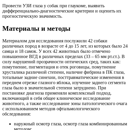
Провести УЗИ глаза у собак при глаукоме, выявить
дифференциально-диагностические критерии и оценить их
прогностическую значимость.
Материалы и методы
Материалом для исследования послужили 42 собаки
различных пород в возрасте от 4 до 15 лет, из которых было 24
самца и 18 самок. У всех 42 животных было отмечено
повышенное ВГД в различных пределах (33 – 65 мм рт.ст.). В
силу нарушений прозрачности оптических сред, таких как:
помутнение, пигментация и отек роговицы, помутнение
хрусталика различной степени, наличие фибрина в ПК глаза,
тотальные задние синехии, посттравматические изменения в
переднем отрезке глазного яблока, изучение заднего сегмента
глаза было в значительной степени затруднено. При
постановке диагноза применяли комплексный подход,
включающий в себя общее клиническое исследование
животного, а также исследование зоны патологического очага
с использованием методов офтальмологического
обследования:
наружный осмотр глаза, осмотр глаза комбинированным
методом;