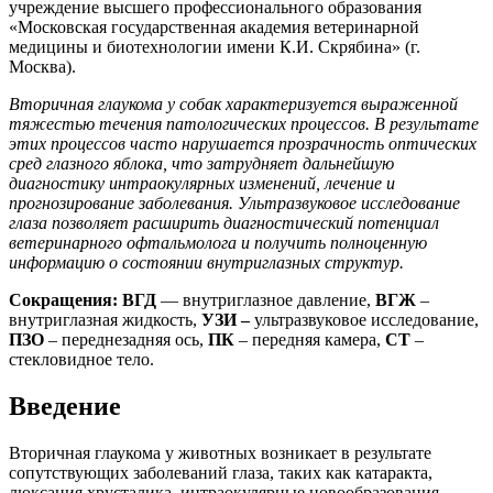
учреждение высшего профессионального образования
«Московская государственная академия ветеринарной
медицины и биотехнологии имени К.И. Скрябина» (г.
Москва).
Вторичная глаукома у собак характеризуется выраженной
тяжестью течения патологических процессов. В результате
этих процессов часто нарушается прозрачность оптических
сред глазного яблока, что затрудняет дальнейшую
диагностику интраокулярных изменений, лечение и
прогнозирование заболевания. Ультразвуковое исследование
глаза позволяет расширить диагностический потенциал
ветеринарного офтальмолога и получить полноценную
информацию о состоянии внутриглазных структур.
Сокращения: ВГД
― внутриглазное давление,
ВГЖ
–
внутриглазная жидкость,
УЗИ –
ультразвуковое исследование,
ПЗО
– переднезадняя ось,
ПК
– передняя камера,
СТ
–
стекловидное тело.
Введение
Вторичная глаукома у животных возникает в результате
сопутствующих заболеваний глаза, таких как катаракта,
люксация хрусталика, интраокулярные новообразования,