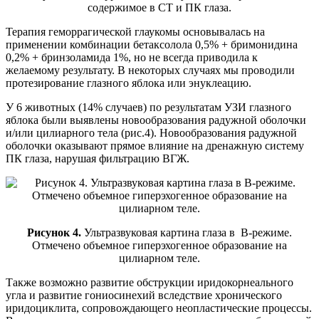
содержимое в СТ и ПК глаза.
Терапия геморрагической глаукомы основывалась на
применении комбинации бетаксолола 0,5% + бримонидина
0,2% + бринзоламида 1%, но не всегда приводила к
желаемому результату. В некоторых случаях мы проводили
протезирование глазного яблока или энуклеацию.
У 6 животных (14% случаев) по результатам УЗИ глазного
яблока были выявлены новообразования радужной оболочки
и/или цилиарного тела (рис.4). Новообразования радужной
оболочки оказывают прямое влияние на дренажную систему
ПК глаза, нарушая фильтрацию ВГЖ.
Рисунок 4.
Ультразвуковая картина глаза в B-режиме.
Отмечено объемное гиперэхогенное образование на
цилиарном теле.
Также возможно развитие обструкции иридокорнеального
угла и развитие гониосинехий вследствие хронического
иридоциклита, сопровождающего неопластические процессы.