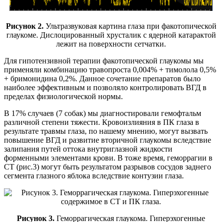
Рисунок 2.
Ультразвуковая картина глаза при факотопической
глаукоме. Дислоцированный хрусталик с ядерной катарактой
лежит на поверхности сетчатки.
Для гипотензивной терапии факотопической глаукомы мы
применяли комбинацию травопроста 0,004% + тимолола 0,5%
+ бримонидина 0,2%. Данное сочетание препаратов было
наиболее эффективным и позволяло контролировать ВГД в
пределах физиологической нормы.
В 17% случаев (7 собак) мы диагностировали гемофтальм
различной степени тяжести. Кровоизлияния в ПК глаза в
результате травмы глаза, по нашему мнению, могут вызвать
повышение ВГД и развитие вторичной глаукомы вследствие
залипания путей оттока внутриглазной жидкости
форменными элементами крови. В тоже время, геморрагии в
СТ (рис.3) могут быть результатом разрывов сосудов заднего
сегмента глазного яблока вследствие контузии глаза.
Рисунок 3.
Геморрагическая глаукома. Гиперэхогенные