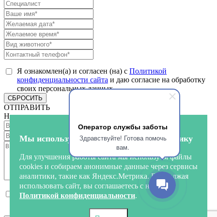
Я ознакомлен(а) и согласен (на) с
Политикой
конфиденциальности сайта
и даю согласие на обработку
своих персональных данных
СБРОСИТЬ
ОТПРАВИТЬ
Напишите нам
Оператор службы заботы
Здравствуйте! Готова помочь
Мы используем куки и собираем аналитику
вам.
Для улучшения работы сайта мы используем файлы
cookies и собираем анонимные данные через сервисы
аналитики, такие как Яндекс.Метрика. Продолжая
использовать сайт, вы соглашаетесь с нашей
Я ознакомлен(а) и согласен (на) с
Политикой
Политикой конфиденциальности
.
конфиденциальности сайта
и даю согласие на обработку
своих персональных данных